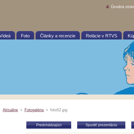
Úvodná strá
Videá
Foto
Články a recenzie
Relácie v RTVS
Kú
Aktuálne
>
Fotogaléria
>
foto52.jpg
Predchádzajúci
Spustiť prezentáciu