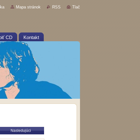
nka
Mapa stránok
RSS
Tlač
piť CD
Kontakt
Nasledujúci