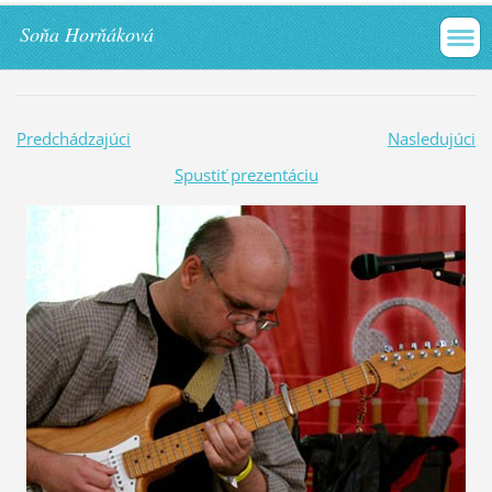
Soňa Horňáková
Predchádzajúci
Nasledujúci
Spustiť prezentáciu