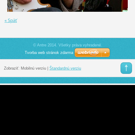
« Späť
© Antre 2014. Všetky práva vyhradené.
Tvorba web stránok zdarma
Zobraziť:
Mobilnú verziu
|
Štandardnú verziu