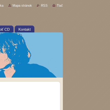
nka
Mapa stránok
RSS
Tlač
piť CD
Kontakt