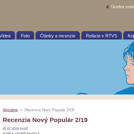
Úvodná strá
Videá
Foto
Články a recenzie
Relácie v RTVS
Kú
Aktuálne
>
Recenzia Nový Populár 2/19
Recenzia Nový Populár 2/19
02.07.2019 14:02