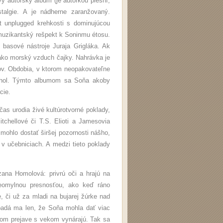
ý autorský album (je autorkou piesní,
stalgie. A je nádherne zaranžovaný.
it unplugged krehkosti s dominujúcou
a muzikantský rešpekt k Soninmu étosu.
 basové nástroje Juraja Grigláka. Ak
ako morský vzduch čajky. Nahrávka je
ov. Obdobia, v ktorom neopakovateľne
rchol. Týmto albumom sa Soňa akoby
cie.
as urodia živé kultúrotvorné poklady,
tchellové či T.S. Elioti a Jamesovia
 mohlo dostať širšej pozornosti nášho,
ť v učebniciach. A medzi tieto poklady
ana Homolová: privrú oči a hrajú na
neomylnou presnosťou, ako keď ráno
, či už za mladi na bujarej žúrke nad
apadá ma len, že Soňa mohla dať viac
om prejave s vekom vynárajú. Tak sa