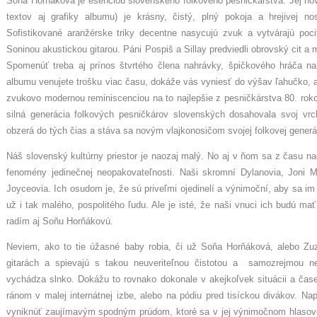
Soňa Horňáková je esenciou slovenského folkového pesničkárstva. Jej nov
textov aj grafiky albumu) je krásny, čistý, plný pokoja a hrejivej no
Sofistikované aranžérske triky decentne nasycujú zvuk a vytvárajú poc
Soninou akustickou gitarou. Páni Pospiš a Sillay predviedli obrovský cit 
Spomenúť treba aj prínos štvrtého člena nahrávky, špičkového hráča na
albumu venujete trošku viac času, dokáže vás vyniesť do výšav ľahučko, 
zvukovo modernou reminiscenciou na to najlepšie z pesničkárstva 80. rok
silná generácia folkových pesničkárov slovenských dosahovala svoj v
obzerá do tých čias a stáva sa novým vlajkonosičom svojej folkovej generá
Náš slovenský kultúrny priestor je naozaj malý. No aj v ňom sa z času nač
fenomény jedinečnej neopakovateľnosti. Naši skromní Dylanovia, Joni Mi
Joyceovia. Ich osudom je, že sú priveľmi ojedinelí a výnimoční, aby sa im
už i tak malého, pospolitého ľudu. Ale je isté, že naši vnuci ich budú ma
radím aj Soňu Horňákovú.
Neviem, ako to tie úžasné baby robia, či už Soňa Horňáková, alebo Zuz
gitarách a spievajú s takou neuveriteľnou čistotou a samozrejmou 
vychádza slnko. Dokážu to rovnako dokonale v akejkoľvek situácii a čase
ránom v malej internátnej izbe, alebo na pódiu pred tisíckou divákov. N
vyniknúť zaujímavým spodným prúdom, ktoré sa v jej výnimočnom hlasov