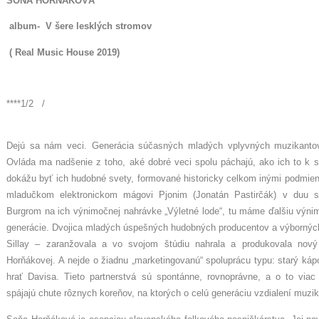
SOŇA HORŇÁKOVÁ
album- V šere lesklých stromov
( Real Music House 2019)
****1/2 /
Dejú sa nám veci. Generácia súčasných mladých vplyvných muzikantov
Ovláda ma nadšenie z toho, aké dobré veci spolu páchajú, ako ich to k
dokážu byť ich hudobné svety, formované historicky celkom inými podmien
mladučkom elektronickom mágovi Pjonim (Jonatán Pastirčák) v duu s
Burgrom na ich výnimočnej nahrávke „Výletné lode“, tu máme ďalšiu výnim
generácie. Dvojica mladých úspešných hudobných producentov a výborných
Sillay – zaranžovala a vo svojom štúdiu nahrala a produkovala nov
Horňákovej. A nejde o žiadnu „marketingovanú“ spoluprácu typu: starý ká
hrať Davisa. Tieto partnerstvá sú spontánne, rovnoprávne, a o to via
spájajú chute rôznych koreňov, na ktorých o celú generáciu vzdialení muzika