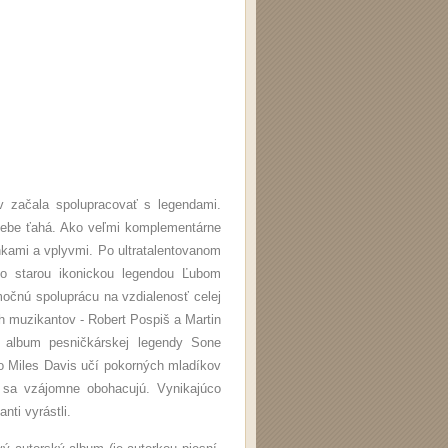
 začala spolupracovať s legendami.
 sebe ťahá. Ako veľmi komplementárne
kami a vplyvmi. Po ultratalentovanom
o starou ikonickou legendou Ľubom
očnú spoluprácu na vzdialenosť celej
 muzikantov - Robert Pospiš a Martin
ý album pesničkárskej legendy Sone
po Miles Davis učí pokorných mladíkov
c sa vzájomne obohacujú. Vynikajúco
nti vyrástli.