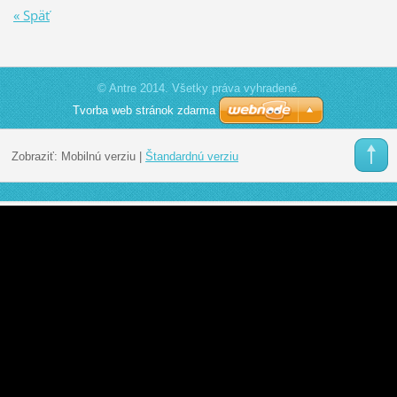
« Späť
© Antre 2014. Všetky práva vyhradené.
Tvorba web stránok zdarma
Zobraziť:
Mobilnú verziu
|
Štandardnú verziu