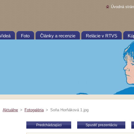
Úvodná strá
Videá
Foto
Články a recenzie
Relácie v RTVS
Kú
Aktuálne
>
Fotogaléria
>
Soňa Horňáková 1.jpg
Predchádzajúci
Spustiť prezentáciu