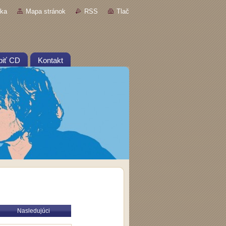
nka
Mapa stránok
RSS
Tlač
piť CD
Kontakt
Nasledujúci