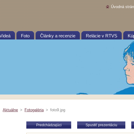
Úvodná strá
Videá
Foto
Články a recenzie
Relácie v RTVS
Kú
Aktuálne
>
Fotogaléria
>
foto9.jpg
Predchádzajúci
Spustiť prezentáciu