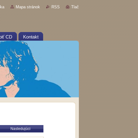
nka
Mapa stránok
RSS
Tlač
piť CD
Kontakt
Nasledujúci